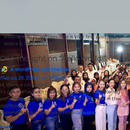
Welcome to WordPress. This is your first post. Edit or
delete it, then start writing!
One thought on “
Hello world!
”
A WordPress Commenter
พูดว่า:
กันยายน 28, 2024 เวลา 11:58 am
Hi, this is a comment.
To get started with moderating, editing, and deleting
comments, please visit the Comments screen in the
dashboard.
Commenter avatars come from
Gravatar
.
Reply