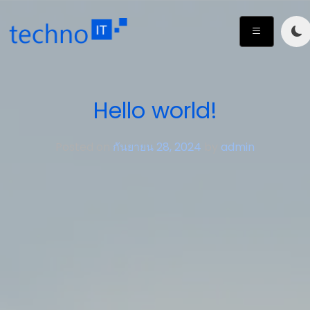
Skip
to
content
Hello world!
Posted on
กันยายน 28, 2024
by
admin